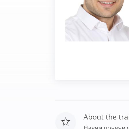
About the tra
Научи повече о