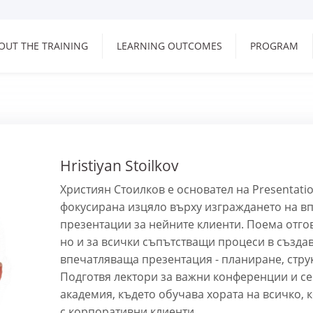
OUT THE TRAINING
LEARNING OUTCOMES
PROGRAM
Hristiyan Stoilkov
Християн Стоилков е основател на Presentati
фокусирана изцяло върху изграждането на 
презентации за нейните клиенти. Поема отгов
но и за всички съпътстващи процеси в създа
впечатляваща презентация - планиране, стру
Подготвя лектори за важни конференции и с
академия, където обучава хората на всичко, к
с корпоративни клиенти.