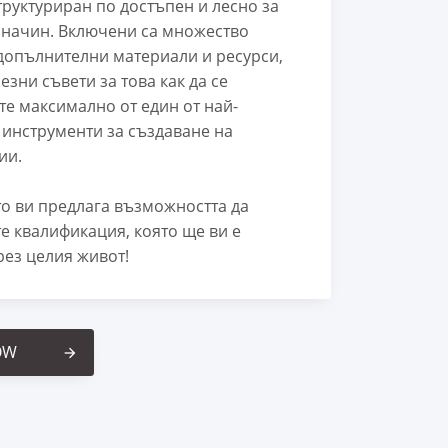
труктуриран по достъпен и лесно за
 начин. Включени са множество
допълнителни материали и ресурси,
езни съвети за това как да се
те максимално от един от най-
 инструменти за създаване на
ии.
о ви предлага възможността да
е квалификация, която ще ви е
рез целия живот!
OW
arrow_forward