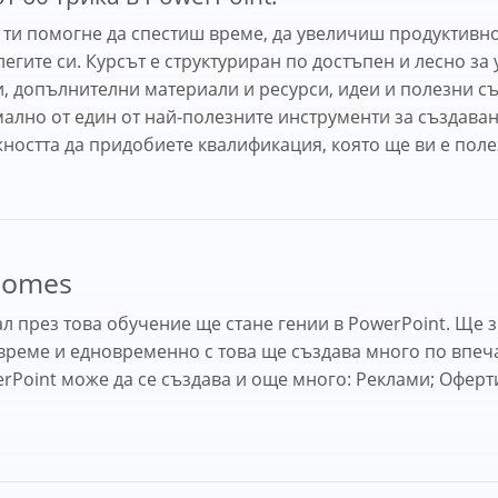
 ти помогне да спестиш време, да увеличиш продуктивно
легите си. Курсът е структуриран по достъпен и лесно за
 допълнителни материали и ресурси, идеи и полезни съве
ално от един от най-полезните инструменти за създава
ността да придобиете квалификация, която ще ви е поле
comes
л през това обучение ще стане гении в PowerPoint. Ще з
 време и едновременно с това ще създава много по впеч
rPoint може да се създава и още много: Реклами; Оферт