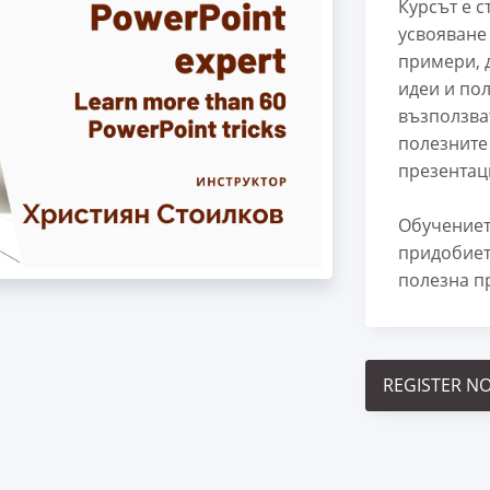
Курсът е с
усвояване
примери, 
идеи и пол
възползва
полезните
презентац
Обучениет
придобиет
полезна п
REGISTER N